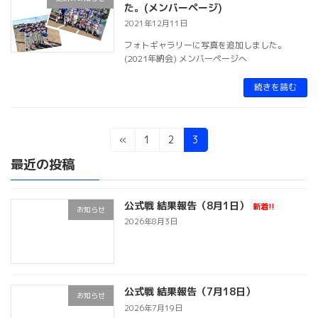
た。(メンバーページ)
2021年12月11日
フォトギャラリーに写真を追加しました。
(2021年納会) メンバーページへ
続きを読む
投
固
固
固
«
1
2
3
定
定
定
稿
最近の投稿
ペ
ペ
ペ
ー
ー
ー
ナ
ジ
ジ
ジ
公式戦 結果報告（8月1日）
ビ
新着!!
お知らせ
2026年8月3日
ゲ
ー
シ
公式戦 結果報告（7月18日）
お知らせ
ョ
2026年7月19日