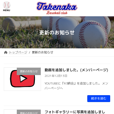
コ
ナ
ン
ビ
テ
ゲ
ン
ー
ツ
シ
へ
ョ
更新のお知らせ
ス
ン
キ
に
ッ
移
プ
動
トップページ
更新のお知らせ
動画を追加しました。(メンバーページ)
更新のお知らせ
2021年12月13日
YOUTUBEに『R3納会』を追加しました。 メン
バーページへ
続きを読む
フォトギャラリーに写真を追加しまし
更新のお知らせ