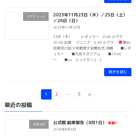
2023年11月23日（木）／25日（土）
スケジュール
／26日（日）
2023年11月25日
23日（木） レギュラー 8:00 小グラ
10:00 出発 ジュニア 8:45 小グラ
第40
回東京23区少年野球大会開会式 決勝 ■レギ
ュラー ■太田スタジアム ■13:00
～ ■vs レッドサン […]
続きを読む
投
固
固
固
1
2
…
5
»
定
定
定
稿
最近の投稿
ペ
ペ
ペ
ー
ー
ー
ナ
ジ
ジ
ジ
公式戦 結果報告（8月1日）
ビ
新着!!
お知らせ
2026年8月3日
ゲ