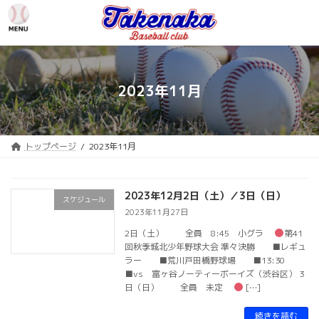
コ
ナ
ン
ビ
テ
ゲ
ン
ー
ツ
シ
へ
ョ
2023年11月
ス
ン
キ
に
ッ
移
プ
動
トップページ
2023年11月
2023年12月2日（土）／3日（日）
スケジュール
2023年11月27日
2日（土） 全員 8:45 小グラ
第41
回秋季城北少年野球大会 準々決勝 ■レギュ
ラー ■荒川戸田橋野球場 ■13:30
■vs 富ヶ谷ノーティーボーイズ（渋谷区） 3
日（日） 全員 未定
[…]
続きを読む