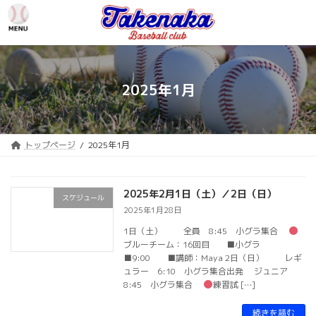
コ
ナ
ン
ビ
テ
ゲ
ン
ー
ツ
シ
へ
ョ
2025年1月
ス
ン
キ
に
ッ
移
プ
動
トップページ
2025年1月
2025年2月1日（土）／2日（日）
スケジュール
2025年1月28日
1日（土） 全員 8:45 小グラ集合
ブルーチーム：16回目 ■小グラ
■9:00 ■講師：Maya 2日（日） レギ
ュラー 6:10 小グラ集合出発 ジュニア
8:45 小グラ集合
練習試 […]
続きを読む