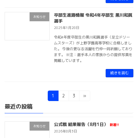
卒部生進路情報 令和4年卒部生 黒川和眞
お知らせ
選手
2025年1月28日
令和4年度卒部生の黒川和眞選手（足立ドリー
ムスターズ）が上野学園高等学校に合格しまし
た。 今後の更なる活躍を竹仲一同祈願しており
ます。 ※注：選手本人の家族からの提供写真を
掲載しています。
続きを読む
投
固
固
固
1
2
3
»
定
定
定
稿
最近の投稿
ペ
ペ
ペ
ー
ー
ー
ナ
ジ
ジ
ジ
公式戦 結果報告（8月1日）
ビ
新着!!
お知らせ
2026年8月3日
ゲ