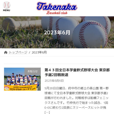
コ
ナ
ン
ビ
テ
ゲ
ン
ー
ツ
シ
へ
ョ
2023年6月
ス
ン
キ
に
ッ
移
プ
動
トップページ
2023年6月
第４３回全日本学童軟式野球大会 東京都
お知らせ
予選2回戦敗退
2023年6月6日
5月28日日曜日、府中市の郷土の森公園 第一野
球場にて全日本学童軟式野球大会 東京都予選2
回戦が行われました。対戦相手は船橋フェニッ
クスさんです。 竹仲先行で始まった試合、1回
0-0に終わり2回表にスリーベースヒットが飛
[…]