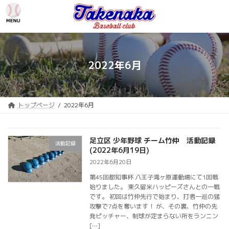
コ
ナ
ン
ビ
テ
ゲ
ン
ー
ツ
シ
へ
ョ
2022年6月
ス
ン
キ
に
ッ
移
プ
動
トップページ
2022年6月
足立区 少年野球 チーム竹仲 活動記録
活動記録
(2022年6月19日)
2022年6月20日
第45回都知事杯 八王子滝ヶ原運動場にて1回戦
始りました。 東久留米ハッピーズさんとの一戦
です。 初回は竹仲先行で始まり、打者一巡の猛
攻撃で7点を奪います！ が、その裏、竹仲の先
発ピッチャー、制球が定まらない所をランニン
[…]