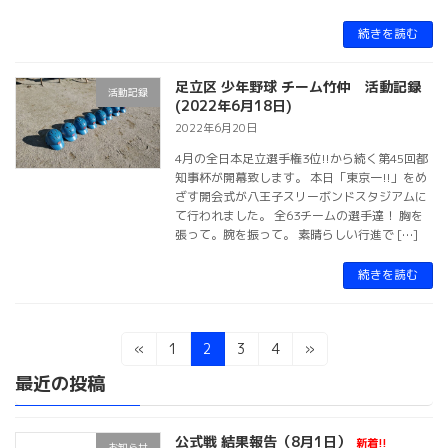
続きを読む
足立区 少年野球 チーム竹仲 活動記録
活動記録
(2022年6月18日)
2022年6月20日
4月の全日本足立選手権3位!!から続く第45回都
知事杯が開幕致します。 本日「東京一!!」をめ
ざす開会式が八王子スリーボンドスタジアムに
て行われました。 全63チームの選手達！ 胸を
張って。腕を振って。 素晴らしい行進で […]
続きを読む
投
固
固
固
固
«
1
2
3
4
»
定
定
定
定
稿
最近の投稿
ペ
ペ
ペ
ペ
ー
ー
ー
ー
ナ
ジ
ジ
ジ
ジ
公式戦 結果報告（8月1日）
新着!!
お知らせ