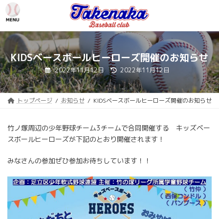
コ
ナ
ン
ビ
テ
ゲ
ン
ー
ツ
シ
へ
ョ
KIDSベースボールヒーローズ開催のお知らせ
ス
ン
最
2022年11月12日
2022年11月12日
キ
に
終
更
ッ
移
新
プ
動
日
時
トップページ
お知らせ
KIDSベースボールヒーローズ開催のお知らせ
:
竹ノ塚周辺の少年野球チーム3チームで合同開催する キッズベー
スボールヒーローズが下記のとおり開催されます！
みなさんの参加ぜひ参加お待ちしています！！