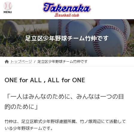
コ
ナ
ン
ビ
テ
ゲ
ン
ー
ツ
シ
へ
ョ
足立区少年野球チーム竹仲です
ス
ン
キ
に
ッ
移
プ
動
トップページ
足立区少年野球チーム竹仲です
ONE for ALL , ALL for ONE
「一人はみんなのために、みんなは一つの目
的のために」
竹仲は、足立区軟式少年野球連盟所属、竹ノ塚周辺にて活動して
いる少年野球チームです。