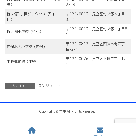
ラ）
25-3
竹ノ塚5丁目グラウンド（5丁
〒121-0813 足立区竹ノ塚五丁目
目）
35-4
〒121-0813 足立区竹ノ塚一丁目8-
竹ノ塚小学校（竹小）
1
〒121-0812 足立区西保木間四丁
西保木間小学校（西保）
目-2-1
〒121-0076 足立区平野二丁目12-
平野運動場（平野）
1
スケジュール
カテゴリー
Copyright © 竹仲 All Rights Reserved.