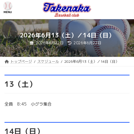
コ
ナ
ン
ビ
テ
ゲ
ン
ー
ツ
シ
へ
ョ
2026年6月13（土）／14日（日）
ス
ン
最
2026年6月22日
2026年6月22日
キ
に
終
更
ッ
移
新
プ
動
日
時
トップページ
スケジュール
2026年6月13（土）／14日（日）
:
13（土）
全員 8:45 小グラ集合
14日（日）