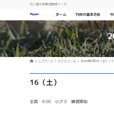
コ
ナ
竹ノ塚少年軟式野球リーグ
ン
ビ
テ
ゲ
ホーム
竹仲の基本方針
今
ン
ー
ツ
シ
へ
ョ
ス
ン
キ
に
ッ
移
プ
動
トップページ
スケジュール
2026年5月16（土）／
16（土）
全員 9:00 小グラ 練習開始