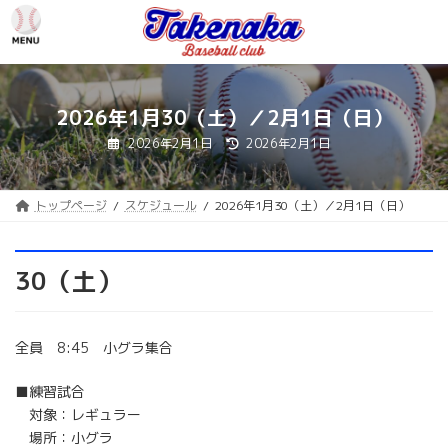
コ
ナ
ン
ビ
テ
ゲ
ン
ー
ツ
シ
へ
ョ
2026年1月30（土）／2月1日（日）
ス
ン
最
2026年2月1日
2026年2月1日
キ
に
終
更
ッ
移
新
プ
動
日
時
トップページ
スケジュール
2026年1月30（土）／2月1日（日）
:
30（土）
全員 8:45 小グラ集合
■練習試合
対象：レギュラー
場所：小グラ