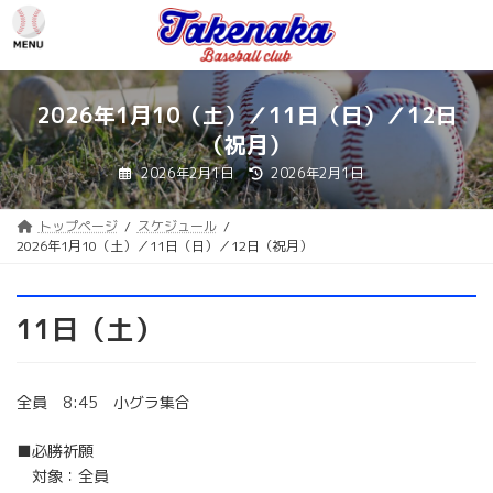
コ
ナ
ン
ビ
テ
ゲ
ン
ー
ツ
シ
2026年1月10（土）／11日（日）／12日
へ
ョ
（祝月）
ス
ン
キ
に
最
2026年2月1日
2026年2月1日
ッ
移
終
更
プ
動
新
日
トップページ
スケジュール
時
2026年1月10（土）／11日（日）／12日（祝月）
:
11日（土）
全員 8:45 小グラ集合
■必勝祈願
対象：全員