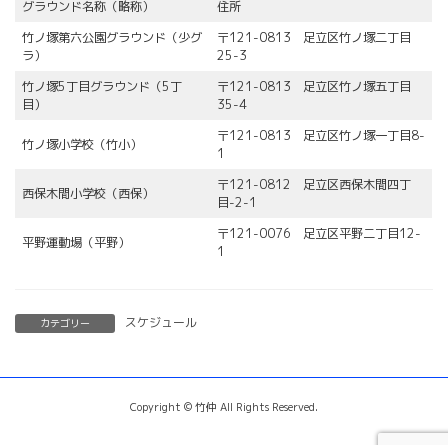
グラウンド名称（略称）
住所
竹ノ塚第六公園グラウンド（少グ
〒121-0813 足立区竹ノ塚二丁目
ラ）
25-3
竹ノ塚5丁目グラウンド（5丁
〒121-0813 足立区竹ノ塚五丁目
目）
35-4
〒121-0813 足立区竹ノ塚一丁目8-
竹ノ塚小学校（竹小）
1
〒121-0812 足立区西保木間四丁
西保木間小学校（西保）
目-2-1
〒121-0076 足立区平野二丁目12-
平野運動場（平野）
1
スケジュール
カテゴリー
Copyright © 竹仲 All Rights Reserved.