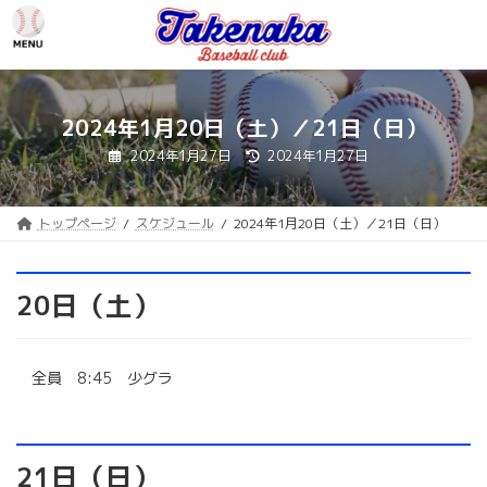
コ
ナ
ン
ビ
テ
ゲ
ン
ー
ツ
シ
へ
ョ
2024年1月20日（土）／21日（日）
ス
ン
最
2024年1月27日
2024年1月27日
キ
に
終
更
ッ
移
新
プ
動
日
時
トップページ
スケジュール
2024年1月20日（土）／21日（日）
:
20日（土）
全員 8:45 少グラ
21日（日）