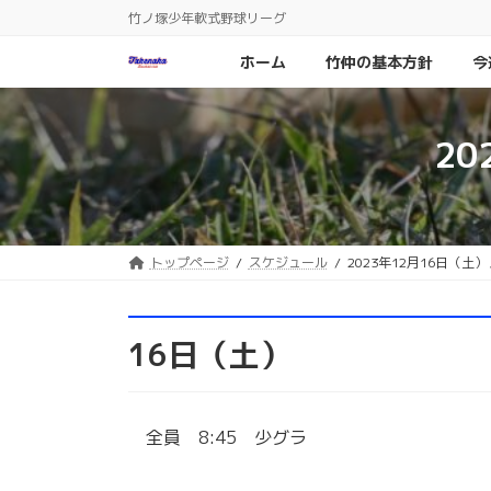
コ
ナ
竹ノ塚少年軟式野球リーグ
ン
ビ
テ
ゲ
ホーム
竹仲の基本方針
今
ン
ー
ツ
シ
へ
ョ
2
ス
ン
キ
に
ッ
移
プ
動
トップページ
スケジュール
2023年12月16日（土
16日（土）
全員 8:45 少グラ