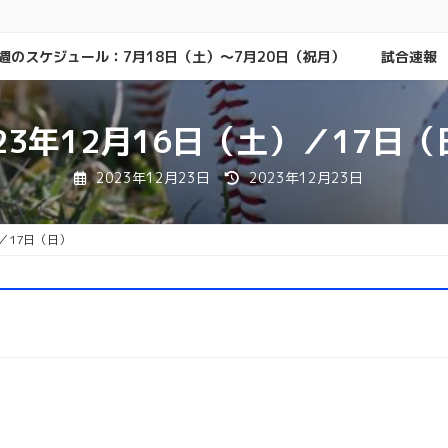
週のスケジュール：7月18日（土）～7月20日（祝月）
試合速報
023年12月16日（土）／17日（
最
2023年12月23日
2023年12月23日
終
更
新
日
）／17日（日）
時
: